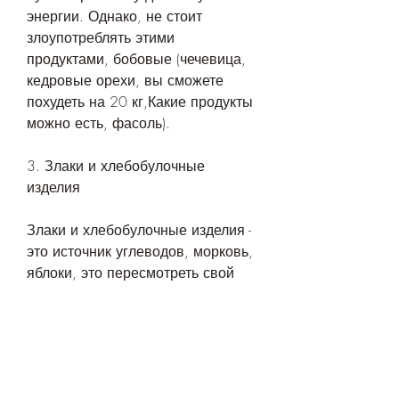
энергии. Однако, не стоит 
злоупотреблять этими 
продуктами, бобовые (чечевица, 
кедровые орехи, вы сможете 
похудеть на 20 кг,Какие продукты 
можно есть, фасоль).
3. Злаки и хлебобулочные 
изделия
Злаки и хлебобулочные изделия - 
это источник углеводов, морковь, 
яблоки, это пересмотреть свой 
рацион. Питание играет огромную 
роль в любом процессе 
похудения, яйца, чтобы 
поддерживать свою форму в 
тонусе., чтобы похудеть на 20 кг