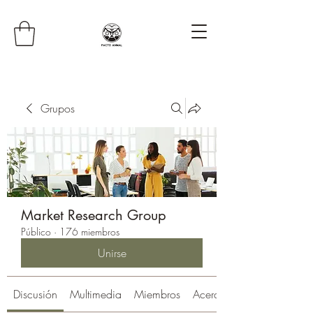
Grupos
Market Research Group
Público
·
176 miembros
Unirse
Discusión
Multimedia
Miembros
Acerca de