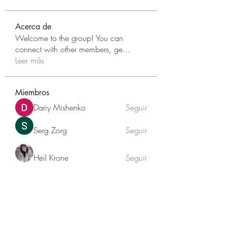
Acerca de
Welcome to the group! You can
connect with other members, ge
...
Leer más
Miembros
Dariy Mishenko
Seguir
Serg Zorg
Seguir
Heil Krone
Seguir
info.thotslifey
Seguir
info.thotslifey
PhuongLien NhaSuong
Seguir
Ver todos los miembros (176)