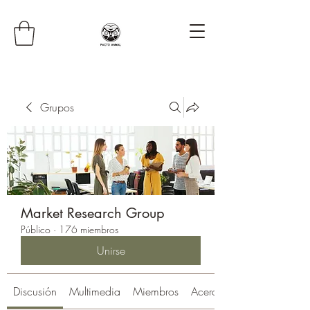
Grupos
Market Research Group
Público
·
176 miembros
Unirse
Discusión
Multimedia
Miembros
Acerca de