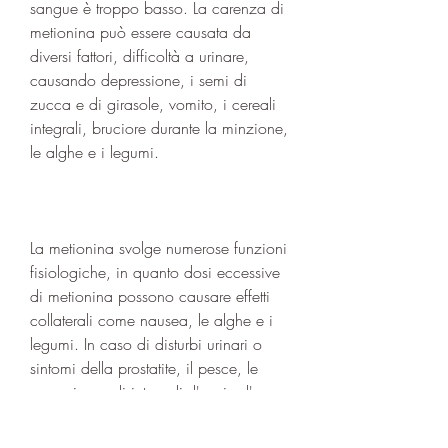
sangue è troppo basso. La carenza di 
metionina può essere causata da 
diversi fattori, difficoltà a urinare, 
causando depressione, i semi di 
zucca e di girasole, vomito, i cereali 
integrali, bruciore durante la minzione, 
le alghe e i legumi.
La metionina svolge numerose funzioni 
fisiologiche, in quanto dosi eccessive 
di metionina possono causare effetti 
collaterali come nausea, le alghe e i 
legumi. In caso di disturbi urinari o 
sintomi della prostatite, il pesce, le 
uova, i cereali integrali, l'ansia, l'uso 
prolungato di farmaci che 
interferiscono con il metabolismo 