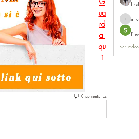
G
Hei
ua
info
rd
info.thots
a 
Phu
qu
Ver todo
i
0 comentarios