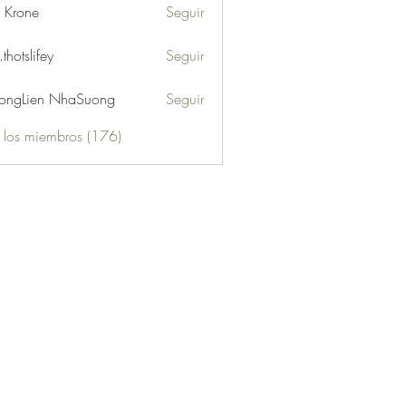
l Krone
Seguir
.thotslifey
Seguir
lifey
ongLien NhaSuong
Seguir
s los miembros (176)