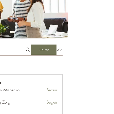
Unirse
s
iy Mishenko
Seguir
g Zorg
Seguir