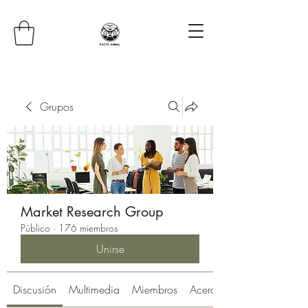
Grupos
Market Research Group
Público
·
176 miembros
Unirse
Discusión
Multimedia
Miembros
Acerca de