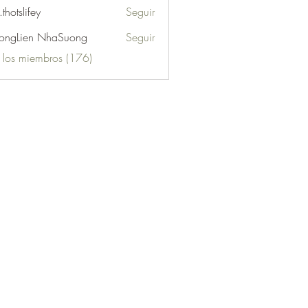
.thotslifey
Seguir
lifey
ongLien NhaSuong
Seguir
s los miembros (176)