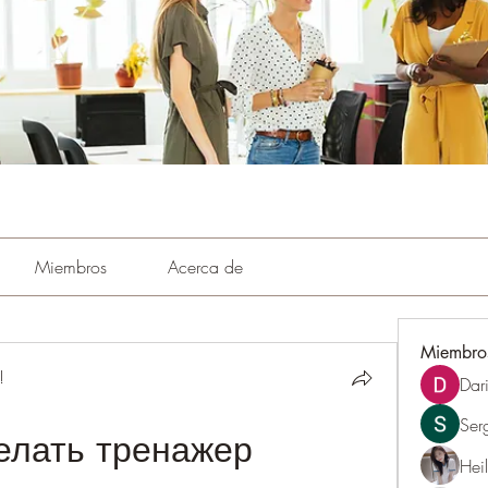
Miembros
Acerca de
Miembro
!
Dar
Ser
елать тренажер 
Hei