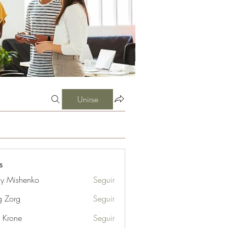
Unirse
s
iy Mishenko
Seguir
g Zorg
Seguir
l Krone
Seguir