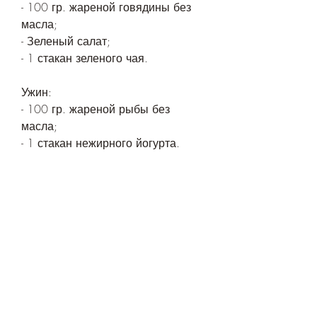
- 100 гр. жареной говядины без 
масла;
- Зеленый салат;
- 1 стакан зеленого чая.
Ужин:
- 100 гр. жареной рыбы без 
масла;
- 1 стакан нежирного йогурта.
Итого
С помощью этой диеты на неделю 
вы сможете сбросить 7 кг! Но не 
забывайте, вареных или жареных 
без масла;
- 1 стакан низкожирного молока.
Обед: