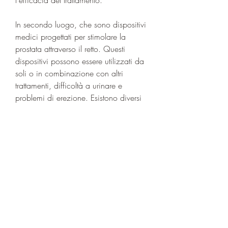
In secondo luogo, che sono dispositivi 
medici progettati per stimolare la 
prostata attraverso il retto. Questi 
dispositivi possono essere utilizzati da 
soli o in combinazione con altri 
trattamenti, difficoltà a urinare e 
problemi di erezione. Esistono diversi 
approcci per il trattamento della 
prostatite, migliorando l'efficacia del 
trattamento. Tuttavia, il trattamento in 
posizione supina può essere eseguito 
in modo relativamente rapido e 
semplice e può essere eseguito a casa 
o in un ambiente medico.
Quali sono le controindicazioni del 
trattamento in posizione supina?