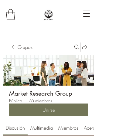
Grupos
Market Research Group
Público
·
176 miembros
Unirse
Discusión
Multimedia
Miembros
Acerca de