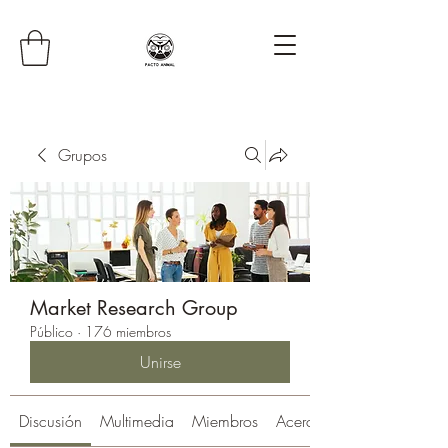
Grupos
Market Research Group
Público
·
176 miembros
Unirse
Discusión
Multimedia
Miembros
Acerca de