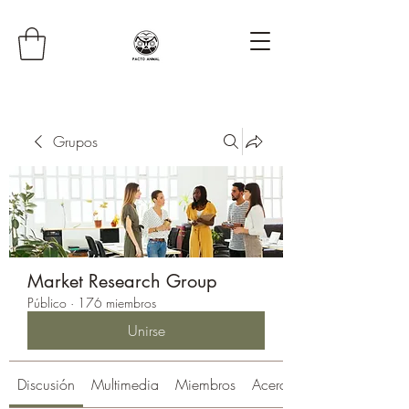
Grupos
Market Research Group
Público
·
176 miembros
Unirse
Discusión
Multimedia
Miembros
Acerca de