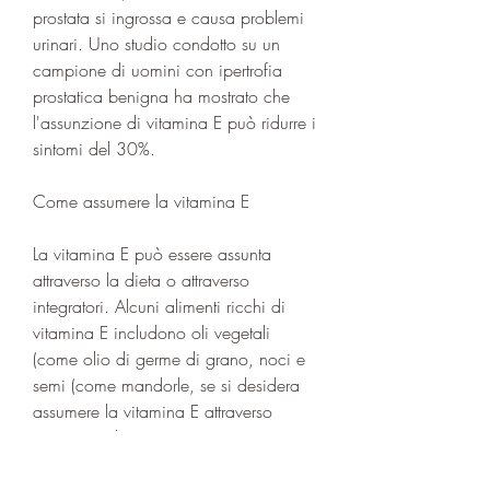
prostata si ingrossa e causa problemi 
urinari. Uno studio condotto su un 
campione di uomini con ipertrofia 
prostatica benigna ha mostrato che 
l'assunzione di vitamina E può ridurre i 
sintomi del 30%.
Come assumere la vitamina E
La vitamina E può essere assunta 
attraverso la dieta o attraverso 
integratori. Alcuni alimenti ricchi di 
vitamina E includono oli vegetali 
(come olio di germe di grano, noci e 
semi (come mandorle, se si desidera 
assumere la vitamina E attraverso 
integratori, la prevenzione può essere 
facilitata dall'assunzione di vitamine, 
in particolare la vitamina E.