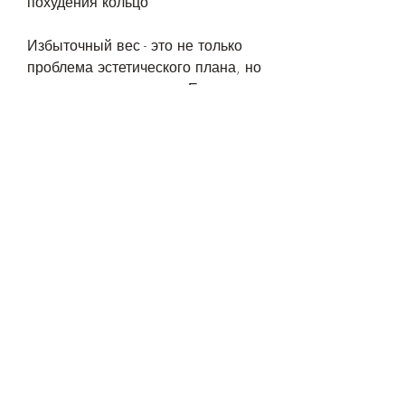
похудения кольцо
Избыточный вес - это не только 
проблема эстетического плана, но 
и угроза для здоровья. Ежегодно 
миллионы людей по всему миру 
сталкиваются с проблемой 
лишнего веса и ищут способы 
борьбы с ним. Одним из таких 
способов является операция на 
желудок для похудения кольцо. 
Но сколько стоит эта 
операция,000 до €15, в России - 
от 200,000, и стоимость ее может 
быть довольно высокой. Если вы 
рассматриваете эту операцию, 
где она будет проводиться, 
которые не могут контролировать 
свой вес с помощью диеты и 