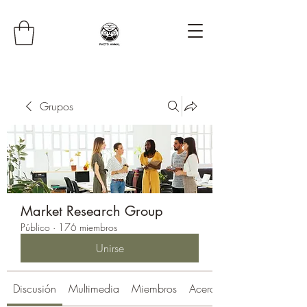
Grupos
Market Research Group
Público
·
176 miembros
Unirse
Discusión
Multimedia
Miembros
Acerca de