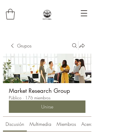
Grupos
Market Research Group
Público
·
176 miembros
Unirse
Discusión
Multimedia
Miembros
Acerca de