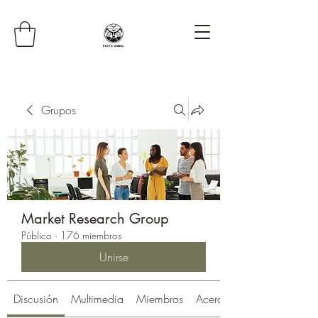
Grupos
Market Research Group
Público
·
176 miembros
Unirse
Discusión
Multimedia
Miembros
Acerca de