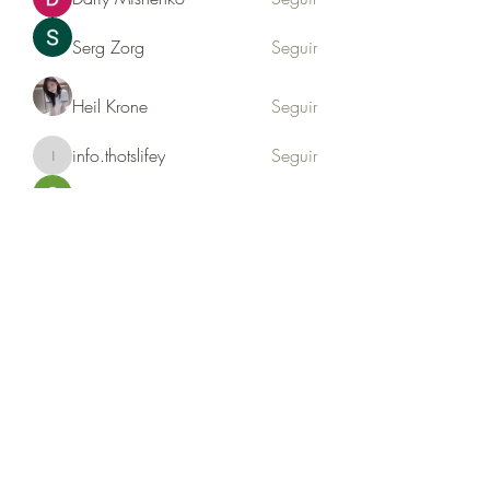
Serg Zorg
Seguir
Heil Krone
Seguir
info.thotslifey
Seguir
info.thotslifey
PhuongLien NhaSuong
Seguir
Ver todos los miembros (176)
Formulario de suscripción