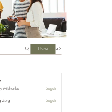
Unirse
s
iy Mishenko
Seguir
g Zorg
Seguir