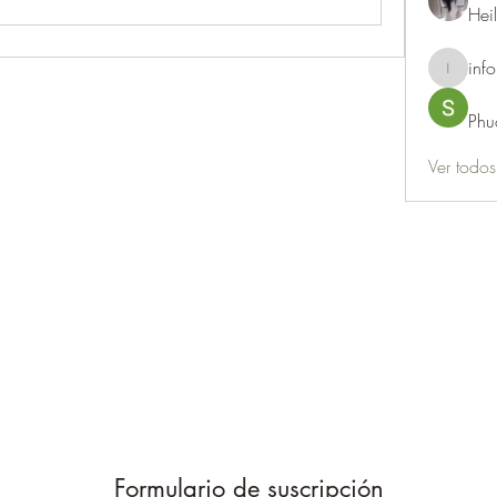
Hei
info
info.thots
Phu
Ver todo
Formulario de suscripción