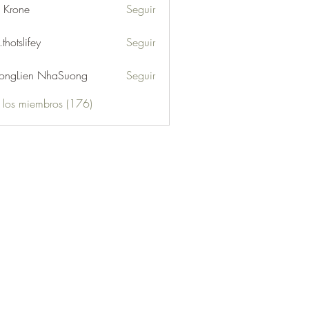
l Krone
Seguir
.thotslifey
Seguir
lifey
ongLien NhaSuong
Seguir
s los miembros (176)