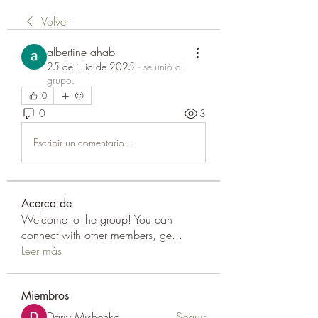
Volver
albertine ahab
25 de julio de 2025
·
se unió al
grupo.
0
0
3
Escribir un comentario...
Acerca de
Welcome to the group! You can
connect with other members, ge
...
Leer más
Miembros
Dariy Mishenko
Seguir