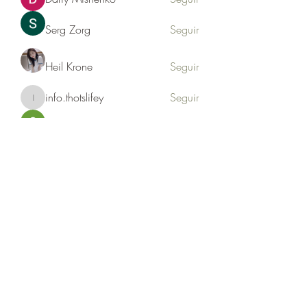
Serg Zorg
Seguir
Heil Krone
Seguir
info.thotslifey
Seguir
info.thotslifey
PhuongLien NhaSuong
Seguir
Ver todos los miembros (176)
Formulario de suscripción