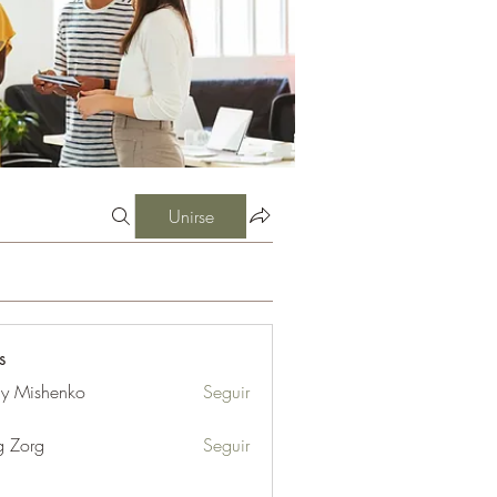
Unirse
s
iy Mishenko
Seguir
g Zorg
Seguir