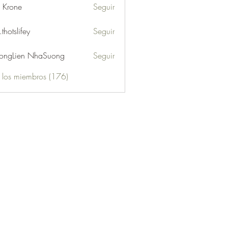
l Krone
Seguir
.thotslifey
Seguir
lifey
ongLien NhaSuong
Seguir
s los miembros (176)