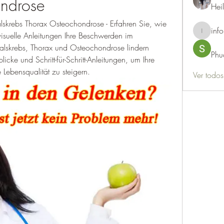
ndrose
Hei
skrebs Thorax Osteochondrose - Erfahren Sie, wie 
info
isuelle Anleitungen Ihre Beschwerden im 
info.thots
skrebs, Thorax und Osteochondrose lindern 
Phu
icke und Schritt-für-Schritt-Anleitungen, um Ihre 
 Lebensqualität zu steigern.
Ver todo