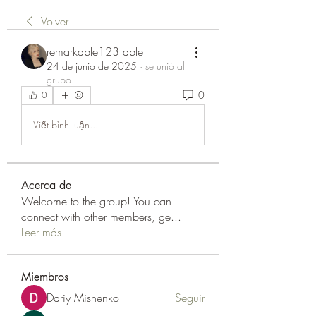
Volver
remarkable123 able
24 de junio de 2025
·
se unió al
grupo.
0
0
Viết bình luận...
Acerca de
Welcome to the group! You can
connect with other members, ge
...
Leer más
Miembros
Dariy Mishenko
Seguir