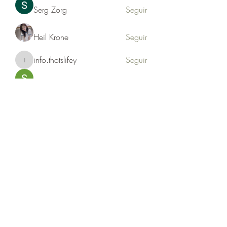
Serg Zorg
Seguir
Heil Krone
Seguir
info.thotslifey
Seguir
info.thotslifey
PhuongLien NhaSuong
Seguir
Ver todos los miembros (176)
Formulario de suscripción
Enviar