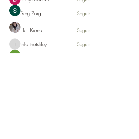
Serg Zorg
Seguir
Heil Krone
Seguir
info.thotslifey
Seguir
info.thotslifey
PhuongLien NhaSuong
Seguir
Ver todos los miembros (176)
Formulario de suscripción