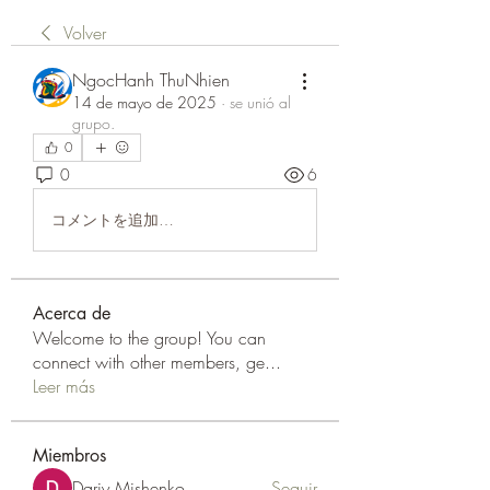
Volver
NgocHanh ThuNhien
14 de mayo de 2025
·
se unió al
grupo.
0
0
6
コメントを追加…
Acerca de
Welcome to the group! You can
connect with other members, ge
...
Leer más
Miembros
Dariy Mishenko
Seguir