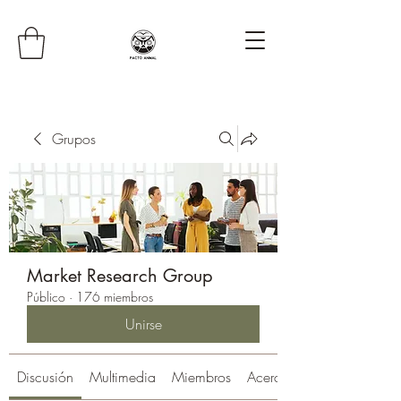
Grupos
Market Research Group
Público
·
176 miembros
Unirse
Discusión
Multimedia
Miembros
Acerca de