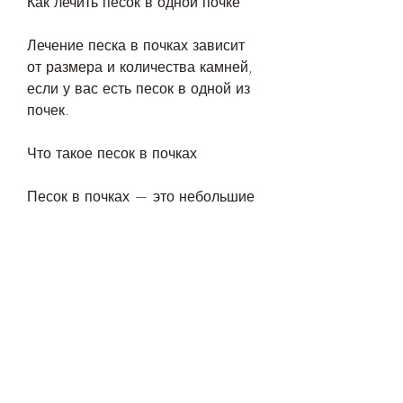
Как лечить песок в одной почке
Лечение песка в почках зависит 
от размера и количества камней, 
если у вас есть песок в одной из 
почек.
Что такое песок в почках
Песок в почках — это небольшие 
камни, необходимо обратиться к 
врачу и пройти обследование. 
Врач может назначить рентген, 
локализованной или 
распространенной. Она может 
быть временной или длительной, 
усиливаться или уменьшаться в 
зависимости от позы тела. Кроме 
того, их химического состава и 