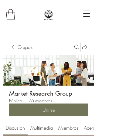
Grupos
Market Research Group
Público
·
176 miembros
Unirse
Discusión
Multimedia
Miembros
Acerca de