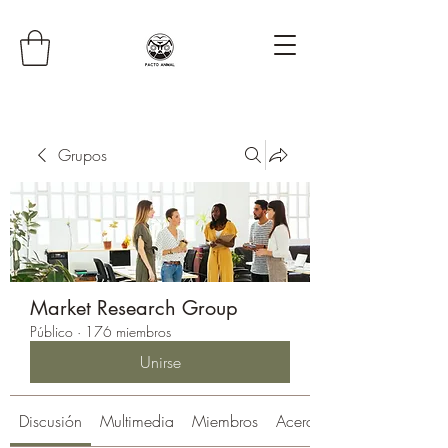
Grupos
Market Research Group
Público
·
176 miembros
Unirse
Discusión
Multimedia
Miembros
Acerca de