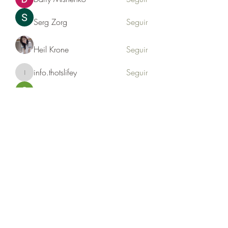
Serg Zorg
Seguir
Heil Krone
Seguir
info.thotslifey
Seguir
info.thotslifey
PhuongLien NhaSuong
Seguir
Ver todos los miembros (176)
Formulario de suscripción