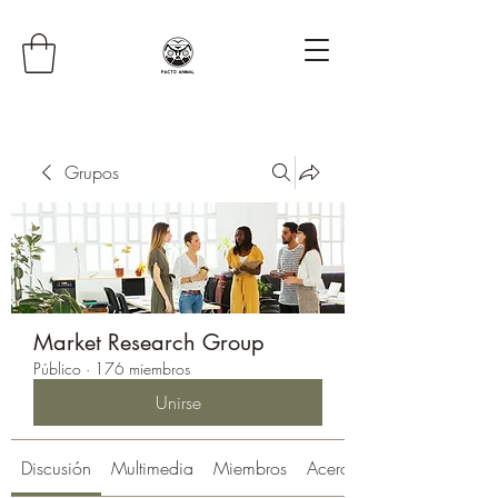
Grupos
Market Research Group
Público
·
176 miembros
Unirse
Discusión
Multimedia
Miembros
Acerca de