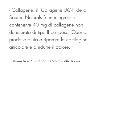
- Collagene: il 'Collagene UC-II' della 
Source Naturals è un integratore 
contenente 40 mg di collagene non 
denaturato di tipo II per dose. Questo 
prodotto aiuta a riparare la cartilagine 
articolare e a ridurre il dolore.
- Vitamina C: il 'C-1000 with Rose 
Hips' della Now Foods è un 
integratore di vitamina C contenente 
1000 mg per dose. Questo prodotto 
aiuta a proteggere le cellule dai danni 
causati dai radicali liberi.
- Acido ialuronico: il 'Hyaluronic Acid 
with MSM' della Now Foods è un 
integratore contenente 50 mg di acido 
ialuronico e 450 mg di MSM per 