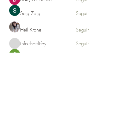
Serg Zorg
Seguir
Heil Krone
Seguir
info.thotslifey
Seguir
info.thotslifey
PhuongLien NhaSuong
Seguir
Ver todos los miembros (176)
Formulario de suscripción