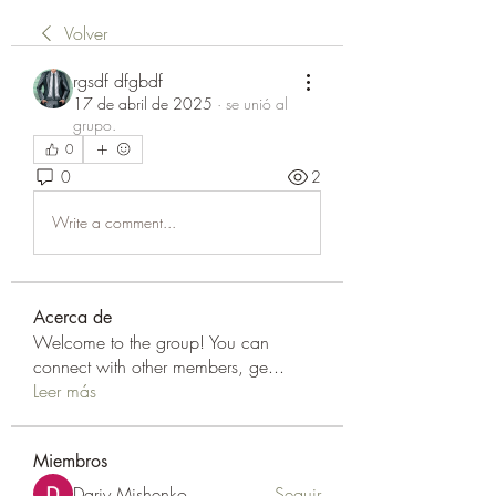
Volver
rgsdf dfgbdf
17 de abril de 2025
·
se unió al
grupo.
0
0
2
Write a comment...
Acerca de
Welcome to the group! You can
connect with other members, ge
...
Leer más
Miembros
Dariy Mishenko
Seguir