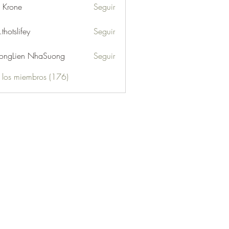
l Krone
Seguir
.thotslifey
Seguir
lifey
ongLien NhaSuong
Seguir
s los miembros (176)