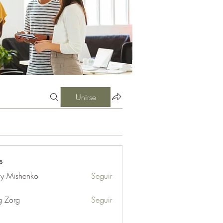
Unirse
s
iy Mishenko
Seguir
g Zorg
Seguir