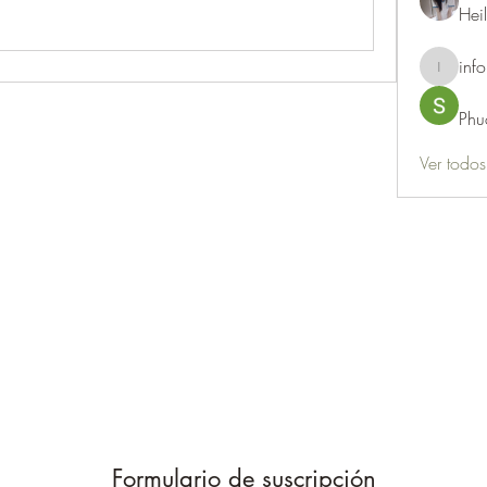
Hei
info
info.thots
Phu
Ver todo
Formulario de suscripción