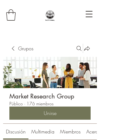
Grupos
Market Research Group
Público
·
176 miembros
Unirse
Discusión
Multimedia
Miembros
Acerca de