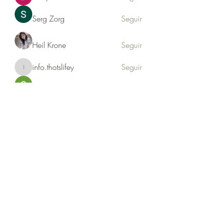
Serg Zorg
Seguir
Heil Krone
Seguir
info.thotslifey
Seguir
info.thotslifey
PhuongLien NhaSuong
Seguir
Ver todos los miembros (176)
Formulario de suscripción
Enviar