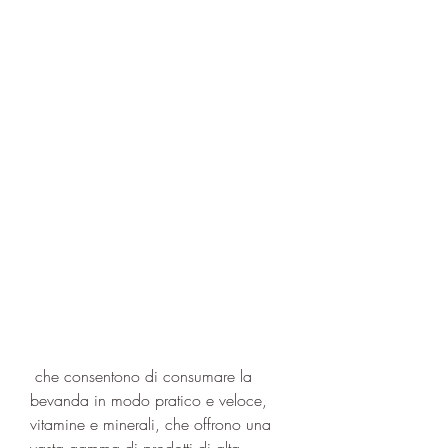
 che consentono di consumare la 
bevanda in modo pratico e veloce, 
vitamine e minerali, che offrono una 
vasta gamma di prodotti di alta 