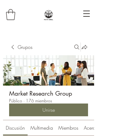
Grupos
Market Research Group
Público
·
176 miembros
Unirse
Discusión
Multimedia
Miembros
Acerca de