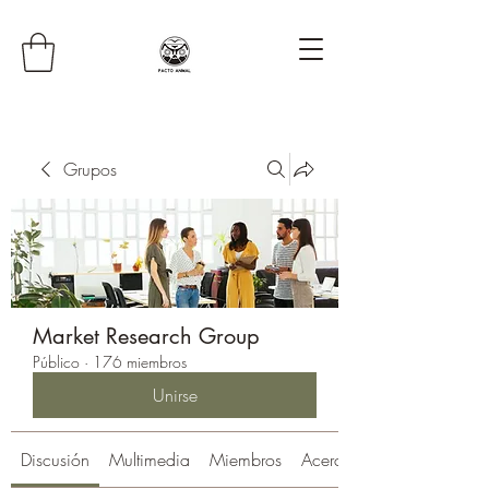
Grupos
Market Research Group
Público
·
176 miembros
Unirse
Discusión
Multimedia
Miembros
Acerca de