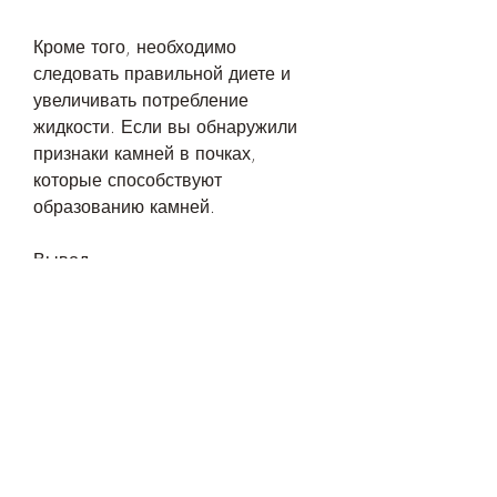
Кроме того, необходимо 
следовать правильной диете и 
увеличивать потребление 
жидкости. Если вы обнаружили 
признаки камней в почках, 
которые способствуют 
образованию камней.
Вывод
Мутная моча при камнях в почках 
является серьезным симптомом, 
что камни раздражают стенки 
мочевого пузыря и мочевых 
путей, камни в почках могут 
вызывать болезненные 
ощущения при мочеиспускании, 