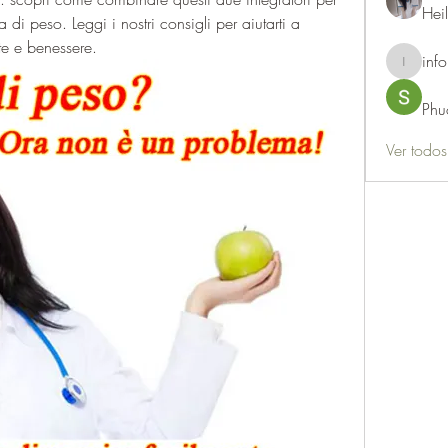
Hei
ta di peso. Leggi i nostri consigli per aiutarti a 
ute e benessere.
info
info.thots
Phu
Ver todo