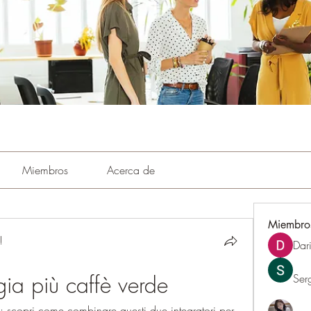
Miembros
Acerca de
Miembro
!
Dar
ia più caffè verde
Ser
 scopri come combinare questi due integratori per 