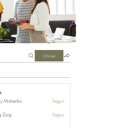
Unirse
s
iy Mishenko
Seguir
g Zorg
Seguir