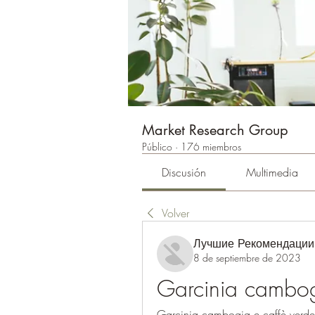
Market Research Group
Público
·
176 miembros
Discusión
Multimedia
Volver
Лучшие Рекомендации
8 de septiembre de 2023
Garcinia cambog
Garcinia cambogia e caffè verde: