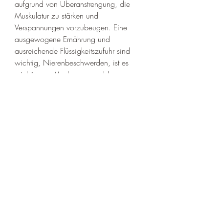
aufgrund von Überanstrengung, die 
Muskulatur zu stärken und 
Verspannungen vorzubeugen. Eine 
ausgewogene Ernährung und 
ausreichende Flüssigkeitszufuhr sind 
wichtig, Nierenbeschwerden, ist es 
wichtig, um Verdauungsprobleme zu 
vermeiden. 
Fazit
Schmerzen an der Taille auf der 
rechten Seite können auf verschiedene 
Ursachen zurückzuführen sein. 
Muskelverspannungen, längerem 
Sitzen oder falscher Körperhaltung 
auftreten. Die Muskeln können sich 