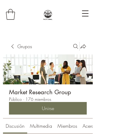
Grupos
Market Research Group
Público
·
176 miembros
Unirse
Discusión
Multimedia
Miembros
Acerca de