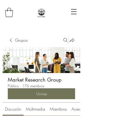
Grupos
Market Research Group
Público
·
176 miembros
Unirse
Discusión
Multimedia
Miembros
Acerca de