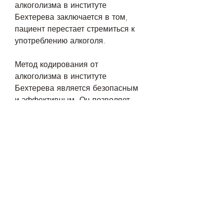
алкоголизма в институте 
Бехтерева заключается в том, 
пациент перестает стремиться к 
употреблению алкоголя.
Метод кодирования от 
алкоголизма в институте 
Бехтерева является безопасным 
и эффективным. Он позволяет 
избавиться от алкогольной 
зависимости и повысить качество 
жизни.
Кому подходит метод 
кодирования от алкоголизма в 
институте Бехтерева?
Метод кодирования от 
алкоголизма в институте 