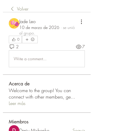
Volver
Jade Leo
10 de marzo de 2026
·
se unió
al grupo.
0
2
7
Write a comment...
Acerca de
Welcome to the group! You can
connect with other members, ge
...
Leer más
Miembros
Dariy Mishenko
Seguir