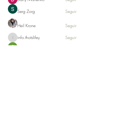
Serg Zorg
Seguir
Heil Krone
Seguir
info.thotslifey
Seguir
info.thotslifey
PhuongLien NhaSuong
Seguir
Ver todos los miembros (176)
Formulario de suscripción