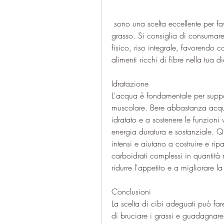
 sono una scelta eccellente per favorire la crescita muscolare senza accumulo di 
grasso. Si consiglia di consumar
fisico, riso integrale, favorendo co
alimenti ricchi di fibre nella tua d
Idratazione
L'acqua è fondamentale per suppor
muscolare. Bere abbastanza acqua
idratato e a sostenere le funzioni v
energia duratura e sostanziale. Qu
intensi e aiutano a costruire e rip
carboidrati complessi in quantità 
ridurre l'appetito e a migliorare l
Conclusioni
La scelta di cibi adeguati può fare
di bruciare i grassi e guadagnare m