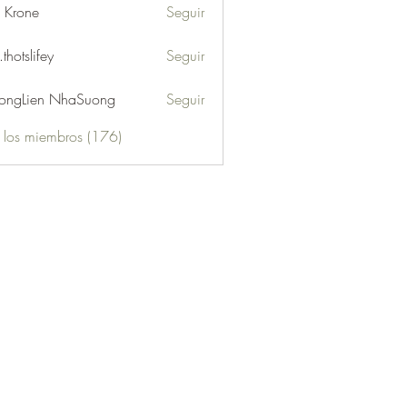
l Krone
Seguir
.thotslifey
Seguir
lifey
ongLien NhaSuong
Seguir
s los miembros (176)