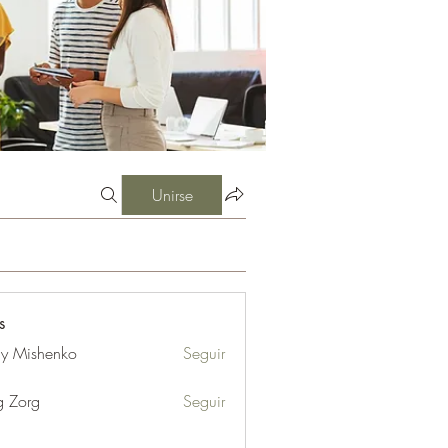
Unirse
s
iy Mishenko
Seguir
g Zorg
Seguir