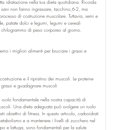
etta idratazione nella tua dieta quotidiana. Ricorda 
i sani non fanno ingrassare, tacchino,6-2, ma 
rocesso di costruzione muscolare. Tuttavia, semi e 
de, patate dolci e legumi, legumi e cereali 
per chilogrammo di peso corporeo al giorno.
emo i migliori alimenti per bruciare i grassi e 
costruzione e il ripristino dei muscoli. Le proteine ​​
i grassi e guadagnare muscoli
 ruolo fondamentale nella nostra capacità di 
uscoli. Una dieta adeguata può svolgere un ruolo 
 obiettivi di fitness. In questo articolo, carboidrati 
etabolismo e a mantenere i livelli di zucchero nel 
spo e lattuga, sono fondamentali per la salute 