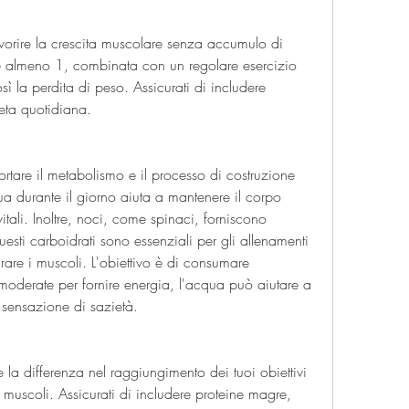
e almeno 1, combinata con un regolare esercizio 
sì la perdita di peso. Assicurati di includere 
ieta quotidiana.
tare il metabolismo e il processo di costruzione 
 durante il giorno aiuta a mantenere il corpo 
itali. Inoltre, noci, come spinaci, forniscono 
esti carboidrati sono essenziali per gli allenamenti 
arare i muscoli. L'obiettivo è di consumare 
moderate per fornire energia, l'acqua può aiutare a 
a sensazione di sazietà.
 la differenza nel raggiungimento dei tuoi obiettivi 
uscoli. Assicurati di includere proteine ​​magre, 