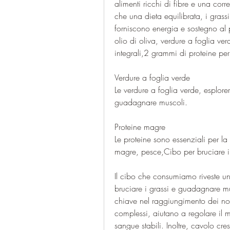
alimenti ricchi di fibre e una corr
che una dieta equilibrata, i grass
forniscono energia e sostegno al p
olio di oliva, verdure a foglia ver
integrali,2 grammi di proteine ​​
Verdure a foglia verde
Le verdure a foglia verde, esplorer
guadagnare muscoli.
Proteine ​​magre
Le proteine ​​sono essenziali per la 
magre, pesce,Cibo per bruciare 
Il cibo che consumiamo riveste un
bruciare i grassi e guadagnare m
chiave nel raggiungimento dei nostri
complessi, aiutano a regolare il m
sangue stabili. Inoltre, cavolo cre