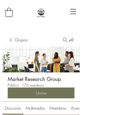
Grupos
Market Research Group
Público
·
176 miembros
Unirse
Discusión
Multimedia
Miembros
Acerca de