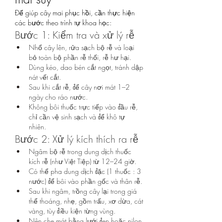
Để giúp cây mai phục hồi, cần thực hiện 
các bước theo trình tự khoa học:
Bước 1: Kiểm tra và xử lý rễ
Nhổ cây lên, rửa sạch bộ rễ và loại 
bỏ toàn bộ phần rễ thối, rễ hư hại.
Dùng kéo, dao bén cắt ngọt, tránh dập 
nát vết cắt.
Sau khi cắt rễ, để cây nơi mát 1–2 
ngày cho ráo nước.
Không bôi thuốc trực tiếp vào đầu rễ, 
chỉ cần vệ sinh sạch và để khô tự 
nhiên.
Bước 2: Xử lý kích thích ra rễ
Ngâm bộ rễ trong dung dịch thuốc 
kích rễ (như Việt Tiệp) từ 12–24 giờ.
Có thể pha dung dịch đặc (1 thuốc : 3 
nước) để bôi vào phần gốc và thân rễ.
Sau khi ngâm, trồng cây lại trong giá 
thể thoáng, nhẹ, gồm trấu, xơ dừa, cát 
vàng, tùy điều kiện từng vùng.
Nên che mát bằng lưới đen hoặc nilon, 