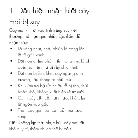
1. Dấu hiệu nhận biết cây 
mai bị suy
Cây mai khi rơi vào tình trạng suy kiệt 
thường thể hiện qua nhiều đặc điểm dễ 
nhận thấy:
Lá vàng nhạt, nhỏ, phiến lá cong lên, 
lộ rõ gân xanh.
Đọt non chậm phát triển, ra lá me, lá bị 
quăn, sun lại như bị rầy chích hút.
Đọt non bị đen, khô, cây ngừng sinh 
trưởng, lâu không ra chồi mới.
Khi kiểm tra bộ rễ: nhiều rễ bị đen, thối 
hoặc khô, không xuất hiện rễ tơ mới.
Cành cây cằn cỗi, tụt nhựa, khô dần 
từ ngọn vào gốc.
Thân cây già nua, cằn cỗi, mất sức 
sống.
Nếu không kịp thời phục hồi, cây mai rất 
khó duy trì, thậm chí có thể bị bỏ đi.