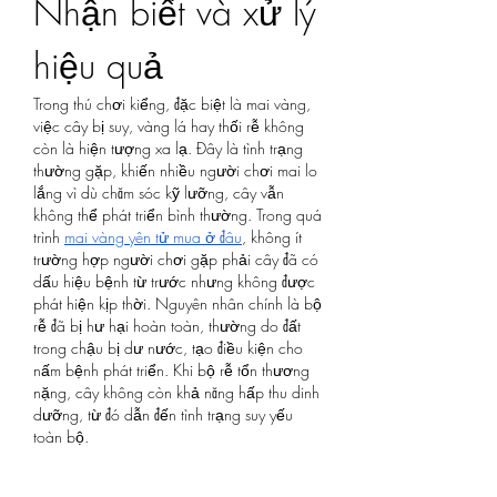
Nhận biết và xử lý 
hiệu quả
Trong thú chơi kiểng, đặc biệt là mai vàng, 
việc cây bị suy, vàng lá hay thối rễ không 
còn là hiện tượng xa lạ. Đây là tình trạng 
thường gặp, khiến nhiều người chơi mai lo 
lắng vì dù chăm sóc kỹ lưỡng, cây vẫn 
không thể phát triển bình thường. Trong quá 
trình 
mai vàng yên tử mua ở đâu
, không ít 
trường hợp người chơi gặp phải cây đã có 
dấu hiệu bệnh từ trước nhưng không được 
phát hiện kịp thời. Nguyên nhân chính là bộ 
rễ đã bị hư hại hoàn toàn, thường do đất 
trong chậu bị dư nước, tạo điều kiện cho 
nấm bệnh phát triển. Khi bộ rễ tổn thương 
nặng, cây không còn khả năng hấp thu dinh 
dưỡng, từ đó dẫn đến tình trạng suy yếu 
toàn bộ.