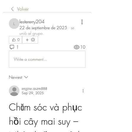
Volver
lestererry204
lestererry204
22 de septiembre de 2025
·
se
unió al grupo.
0
1
10
Write a comment...
Newest
engine.aszm888
Sep 29, 2025
Chăm sóc và phục 
hồi cây mai suy – 