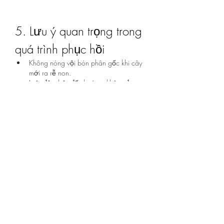
5. Lưu ý quan trọng trong 
quá trình phục hồi
Không nóng vội bón phân gốc khi cây 
mới ra rễ non.
Luôn đảm bảo đất thoáng, không đọng 
nước, tránh tình trạng tái phát thối rễ.
Đặt cây nơi mát trong giai đoạn đầu, 
hạn chế nắng gắt.
Cắt tỉa cành hư hại, chỉ giữ lại cành 
khỏe, nhằm giảm áp lực cho bộ rễ.
Kết luận
Việc phục hồi cây mai suy đòi hỏi sự kiên 
nhẫn và quy trình chăm sóc khoa học. Khi đã 
xác định được nguyên nhân, xử lý đúng cách 
từ rễ đến thân lá, cây sẽ dần lấy lại sức 
sống. Với mai rừng hay mai nhà, điểm mấu 