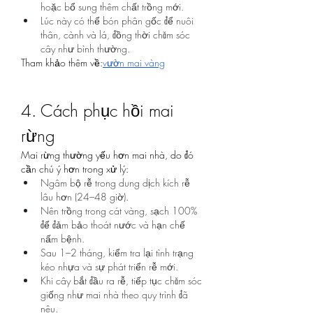
hoặc bổ sung thêm chất trồng mới.
Lúc này có thể bón phân gốc để nuôi 
thân, cành và lá, đồng thời chăm sóc 
cây như bình thường.
Tham khảo thêm về:
vườn mai vàng
4. Cách phục hồi mai 
rừng
Mai rừng thường yếu hơn mai nhà, do đó 
cần chú ý hơn trong xử lý:
Ngâm bộ rễ trong dung dịch kích rễ 
lâu hơn (24–48 giờ).
Nên trồng trong cát vàng, sạch 100% 
để đảm bảo thoát nước và hạn chế 
nấm bệnh.
Sau 1–2 tháng, kiểm tra lại tình trạng 
kéo nhựa và sự phát triển rễ mới.
Khi cây bắt đầu ra rễ, tiếp tục chăm sóc 
giống như mai nhà theo quy trình đã 
nêu.