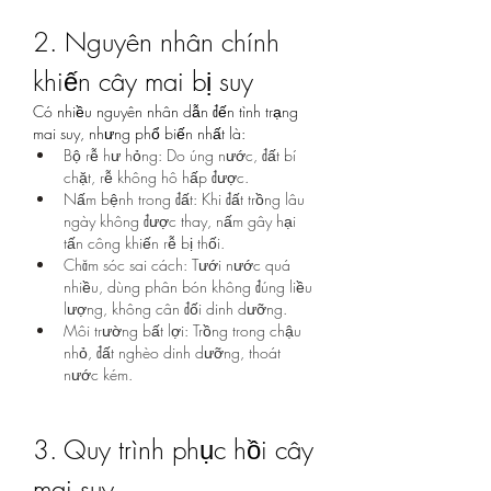
2. Nguyên nhân chính 
khiến cây mai bị suy
Có nhiều nguyên nhân dẫn đến tình trạng 
mai suy, nhưng phổ biến nhất là:
Bộ rễ hư hỏng: Do úng nước, đất bí 
chặt, rễ không hô hấp được.
Nấm bệnh trong đất: Khi đất trồng lâu 
ngày không được thay, nấm gây hại 
tấn công khiến rễ bị thối.
Chăm sóc sai cách: Tưới nước quá 
nhiều, dùng phân bón không đúng liều 
lượng, không cân đối dinh dưỡng.
Môi trường bất lợi: Trồng trong chậu 
nhỏ, đất nghèo dinh dưỡng, thoát 
nước kém.
3. Quy trình phục hồi cây 
mai suy