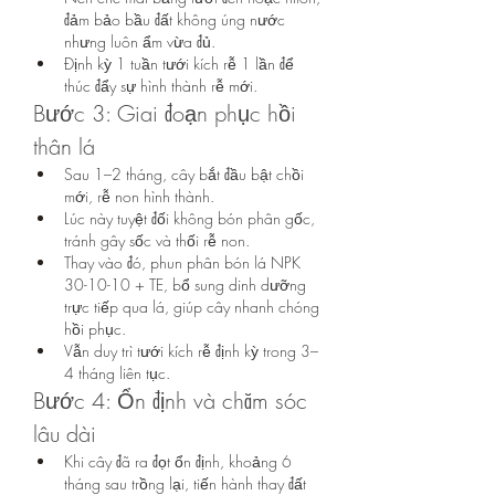
đảm bảo bầu đất không úng nước 
nhưng luôn ẩm vừa đủ.
Định kỳ 1 tuần tưới kích rễ 1 lần để 
thúc đẩy sự hình thành rễ mới.
Bước 3: Giai đoạn phục hồi 
thân lá
Sau 1–2 tháng, cây bắt đầu bật chồi 
mới, rễ non hình thành.
Lúc này tuyệt đối không bón phân gốc, 
tránh gây sốc và thối rễ non.
Thay vào đó, phun phân bón lá NPK 
30-10-10 + TE, bổ sung dinh dưỡng 
trực tiếp qua lá, giúp cây nhanh chóng 
hồi phục.
Vẫn duy trì tưới kích rễ định kỳ trong 3–
4 tháng liên tục.
Bước 4: Ổn định và chăm sóc 
lâu dài
Khi cây đã ra đọt ổn định, khoảng 6 
tháng sau trồng lại, tiến hành thay đất 