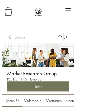
Grupos
Market Research Group
Público
·
176 miembros
Unirse
Discusión
Multimedia
Miembros
Acerca de