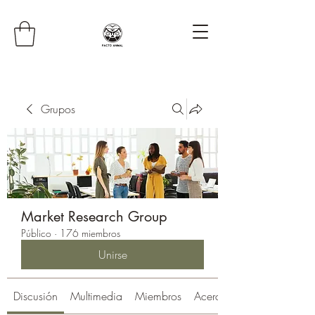
Grupos
Market Research Group
Público
·
176 miembros
Unirse
Discusión
Multimedia
Miembros
Acerca de