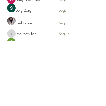
Serg Zorg
Seguir
Heil Krone
Seguir
info.thotslifey
Seguir
info.thotslifey
PhuongLien NhaSuong
Seguir
Ver todos los miembros (176)
Formulario de suscripción