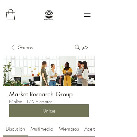
Grupos
Market Research Group
Público
·
176 miembros
Unirse
Discusión
Multimedia
Miembros
Acerca de