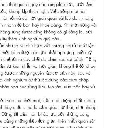
ránh thói quen ngày nào cũng đào xới, tưới tắm, 
sốc, không kịp thích nghi. Việc trồng mai nên 
hàn rỗi và có thời gian quan sát lâu dài, không 
n nhanh để bán hay khoe dáng. Khi mới trồng vài 
không sống được cũng không có gì đáng lo, bởi 
h lũy thêm kinh nghiệm quý báu.
iản nhưng rất phù hợp với những người mới tập 
 mới tránh được áp lực phải áp dụng nhiều kỹ 
n chế rủi ro cây chết do chăm sóc sai cách. Trồng 
cần sự kiên nhẫn và thời gian, không thể đốt cháy 
ng được những nguyên tắc cơ bản này, sau vài 
ó kinh nghiệm để thử áp dụng các biện pháp 
hân hóa học đúng liều, tạo tán, uốn thân hay xử 
 vào thú chơi mai, điều quan trọng nhất không 
anh hay chậm, mà là cảm giác thư thái, nhẹ nhàng 
 Đừng để bản thân bị áp lực bởi những công 
u bằng những điều đơn giản, kiên nhẫn quan sát 
 mai sẽ phát triển cùng thời gian, và chính quá 