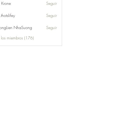
l Krone
Seguir
.thotslifey
Seguir
lifey
ongLien NhaSuong
Seguir
s los miembros (176)