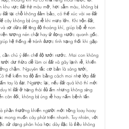
ìm khu vực đất thịt màu mỡ, hơi sẫm màu, không bị 
ất tại chỗ không đảm bảo, có thể xúc vài xe đất 
ể cây không bị úng rễ khi mưa lớn. Khi trộn đất, 
 và sơ dừa để tăng độ thoáng khí, giúp bộ rễ non 
 hiện tượng nén chặt hay ứ đọng nước quanh gốc. 
úp hệ thống rễ tránh được tình trạng thối khi gặp 
t, cần chú ý đến chế độ tưới nước. Mai con không 
ưới dư thừa dễ làm oi đất và gây lạnh rễ, khiến 
rưởng chậm. Nguyên tắc cơ bản là sáng tưới, 
Có thể kiểm tra độ ẩm bằng cách moi nhẹ lớp đất 
 ấm tay là đạt. Ngược lại, nếu đất quá khô thì mới 
uy trì đất ở trạng thái đủ ẩm nhưng không sũng 
ển cân đối, không bị úng rễ hay nấm bệnh tấn 
là phần thường khiến người mới trồng loay hoay 
oặc mong muốn cây phát triển nhanh. Tuy nhiên, với 
iệc sử dụng phân hóa học dày đặc là điều không 