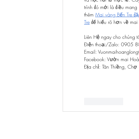
trình đó mới là điều mang
thêm 
Mai vàng Bến Tre đặ
Tre
 để hiểu rõ hơn về mai
Liên Hệ ngay cho chúng tô
Điện thoại/Zalo: 0905
Email: 
Vuonmaihoanglong
Facebook: Vườn mai Hoà
Địa chỉ: Tân Thiềng, Chợ 
Like
Reply