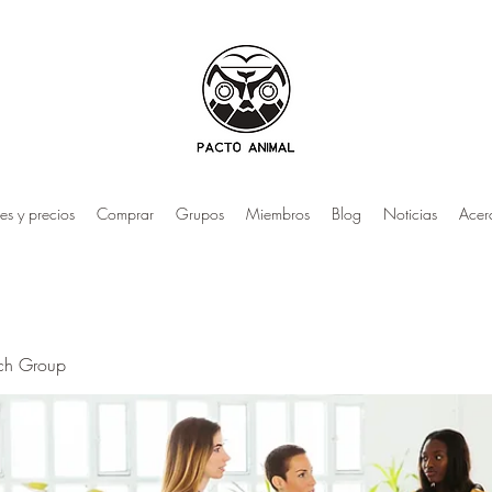
es y precios
Comprar
Grupos
Miembros
Blog
Noticias
Acer
rch Group