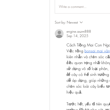
Write a comment...
Sort by:
Newest
engine.aszm888
Sep 14, 2025
Cách Trồng Mai Con Ngo
Việc trồng 
bonsai mai và
kiên nhẫn và chăm sóc cẩn
điều quan trọng nhất khôn
sử dụng vô số loại phân,
để cây có thể sinh trưởng
dễ áp dụng, giúp những n
chăm sóc loài cây biểu t
hiệu quả.
Trước hết, yếu tố tiên quy
trường đất thịt pha cát, t