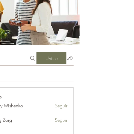
Unirse
s
iy Mishenko
Seguir
g Zorg
Seguir