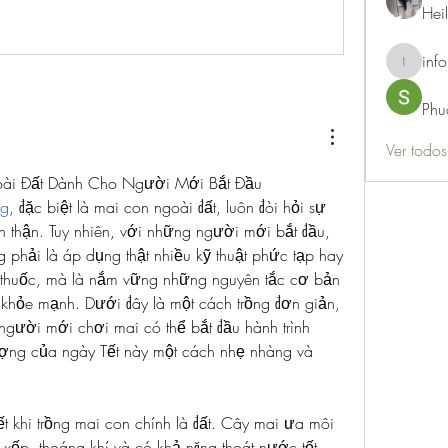
Hei
info
info.thots
Phu
Ver todo
ài Đất Dành Cho Người Mới Bắt Đầu
ng
, đặc biệt là mai con ngoài đất, luôn đòi hỏi sự 
 thận. Tuy nhiên, với những người mới bắt đầu, 
g phải là áp dụng thật nhiều kỹ thuật phức tạp hay 
 thuốc, mà là nắm vững những nguyên tắc cơ bản 
 khỏe mạnh. Dưới đây là một cách trồng đơn giản, 
gười mới chơi mai có thể bắt đầu hành trình 
ượng của ngày Tết này một cách nhẹ nhàng và 
ết khi trồng mai con chính là đất. Cây mai ưa môi 
ơi xốp, thoáng khí và có khả năng thoát nước tốt. 