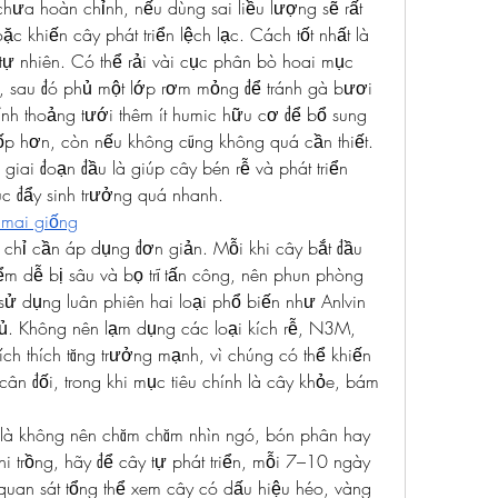
hưa hoàn chỉnh, nếu dùng sai liều lượng sẽ rất 
ặc khiến cây phát triển lệch lạc. Cách tốt nhất là 
ự nhiên. Có thể rải vài cục phân bò hoai mục 
c, sau đó phủ một lớp rơm mỏng để tránh gà bươi 
ỉnh thoảng tưới thêm ít humic hữu cơ để bổ sung 
xốp hơn, còn nếu không cũng không quá cần thiết. 
iai đoạn đầu là giúp cây bén rễ và phát triển 
c đẩy sinh trưởng quá nhanh.
mai giống
 chỉ cần áp dụng đơn giản. Mỗi khi cây bắt đầu 
iểm dễ bị sâu và bọ trĩ tấn công, nên phun phòng 
ử dụng luân phiên hai loại phổ biến như Anlvin 
ủ. Không nên lạm dụng các loại kích rễ, N3M, 
ích thích tăng trưởng mạnh, vì chúng có thể khiến 
 cân đối, trong khi mục tiêu chính là cây khỏe, bám 
 là không nên chăm chăm nhìn ngó, bón phân hay 
hi trồng, hãy để cây tự phát triển, mỗi 7–10 ngày 
 quan sát tổng thể xem cây có dấu hiệu héo, vàng 