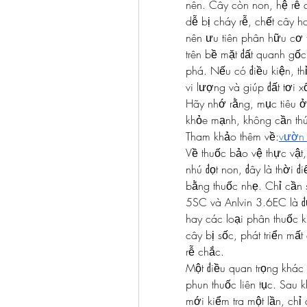
nên. Cây còn non, hệ rễ c
dễ bị cháy rễ, chết cây ho
nên ưu tiên phân hữu cơ t
trên bề mặt đất quanh gố
phá. Nếu có điều kiện, th
vi lượng và giúp đất tơi 
Hãy nhớ rằng, mục tiêu ở g
khỏe mạnh, không cần thú
Tham khảo thêm về:
vườn 
Về thuốc bảo vệ thực vật,
nhú đọt non, đây là thời đ
bằng thuốc nhẹ. Chỉ cần s
5SC và Anlvin 3.6EC là đ
hay các loại phân thuốc k
cây bị sốc, phát triển mất
rễ chắc.
Một điều quan trọng khác
phun thuốc liên tục. Sau k
mới kiểm tra một lần, chỉ