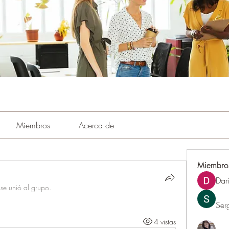
Miembros
Acerca de
Miembro
Dar
·
se unió al grupo.
Ser
4 vistas