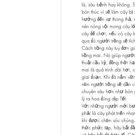
lá, sâu bệnh hay không. T
bón thúc vì sẽ làm cây bị 
hướng đến sự thong thả, n
nên nóng vội mong cây lớ
cây để chơi, nếu có cây 
qua đó người trồng sẽ tíc
Cách trồng này tuy đơn g
trồng mai. Nó giúp người
thuật cầu kỳ, đồng thời hạ
mai là quá trình dài hơi, 
giai đoạn. Khi đã nắm vữ
năm người trồng sẽ dần c
chuyên sâu hơn như bón p
lý ra hoa đúng dịp Tết.
Với những người mới bước
phải là cây phát triển nh
khi được chăm sóc chúng.
thức phức tạp, hãy bắt đầ
và học hỏi từ thực tế. Cây