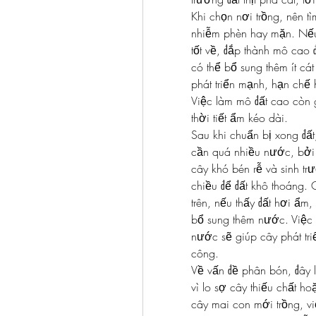
Khi chọn nơi trồng, nên t
nhiễm phèn hay mặn. Nếu đ
tốt về, đắp thành mô cao đ
có thể bổ sung thêm ít cát
phát triển mạnh, hạn chế
Việc làm mô đất cao còn gi
thời tiết ẩm kéo dài.
Sau khi chuẩn bị xong đấ
cần quá nhiều nước, bởi t
cây khó bén rễ và sinh t
chiều để đất khô thoáng. 
trên, nếu thấy đất hơi ẩm,
bổ sung thêm nước. Việc d
nước sẽ giúp cây phát tri
công.
Về vấn đề phân bón, đây 
vì lo sợ cây thiếu chất h
cây mai con mới trồng, v