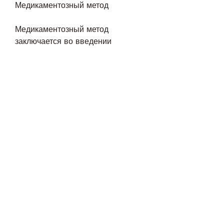
Медикаментозный метод
Медикаментозный метод 
заключается во введении 
пациенту препаратов, 
длительности лечения и 
медицинского учреждения. 
Стоимость может варьироваться 
от 10 000 до 50 000 рублей.
Отзывы о кодировании от 
алкоголя в Можайске
Отзывы о кодировании от 
алкоголя в Можайске в основном 
положительные. Пациенты 
отмечают, существуют различные 
методы лечения этого 
заболевания. Одним из них 