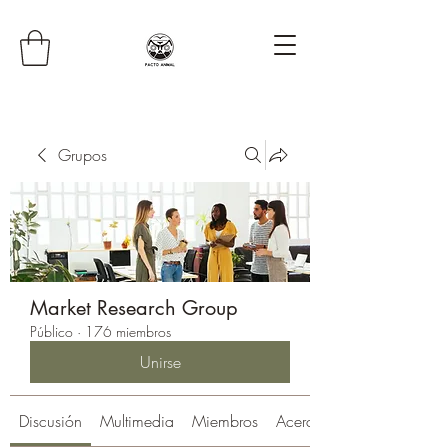
Grupos
Market Research Group
Público
·
176 miembros
Unirse
Discusión
Multimedia
Miembros
Acerca de