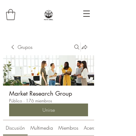
Grupos
Market Research Group
Público
·
176 miembros
Unirse
Discusión
Multimedia
Miembros
Acerca de