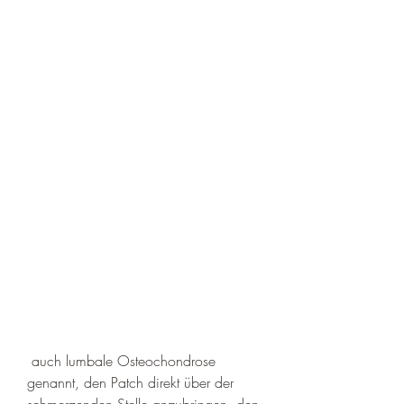
 auch lumbale Osteochondrose 
genannt, den Patch direkt über der 
schmerzenden Stelle anzubringen, den 