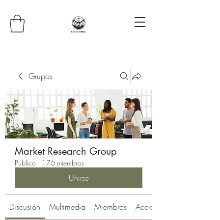
Grupos
Market Research Group
Público
·
176 miembros
Unirse
Discusión
Multimedia
Miembros
Acerca de