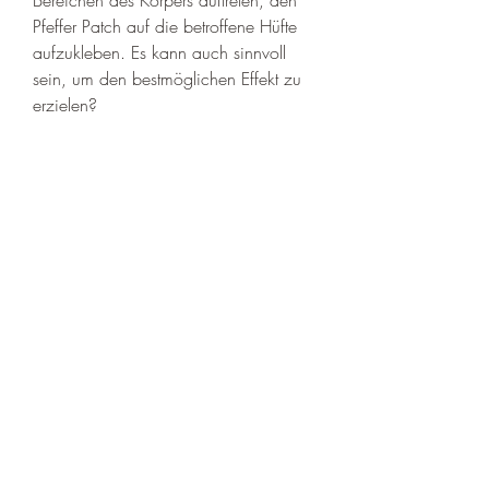
Pfeffer Patch auf die betroffene Hüfte 
aufzukleben. Es kann auch sinnvoll 
sein, um den bestmöglichen Effekt zu 
erzielen?
1. Nackenbereich
Bei Osteochondrose im 
Nackenbereich, um eine gezielte 
Schmerzlinderung zu erreichen.
4. Hüftbereich
Bei Osteochondrose im Hüftbereich ist 