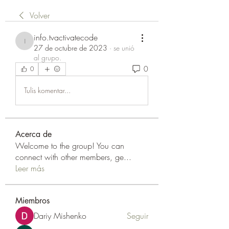
Volver
info.tvactivatecode
info.tvactivatecode
27 de octubre de 2023
·
se unió
al grupo.
0
0
Tulis komentar...
Acerca de
Welcome to the group! You can
connect with other members, ge
...
Leer más
Miembros
Dariy Mishenko
Seguir