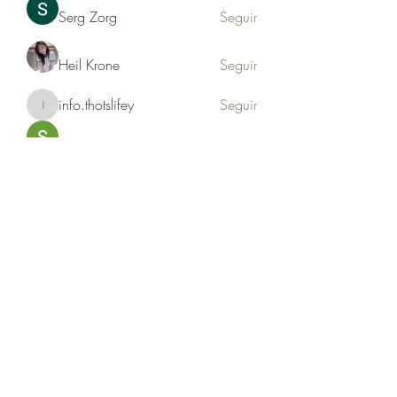
Serg Zorg
Seguir
Heil Krone
Seguir
info.thotslifey
Seguir
info.thotslifey
PhuongLien NhaSuong
Seguir
Ver todos los miembros (176)
Formulario de suscripción
Enviar