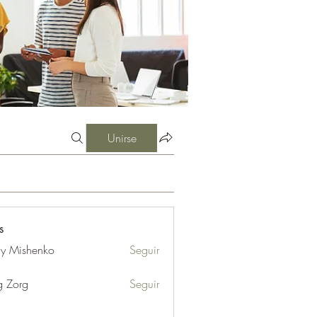
Unirse
s
iy Mishenko
Seguir
g Zorg
Seguir