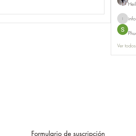
Hei
info
info.thots
Phu
Ver todo
Formulario de suscripción