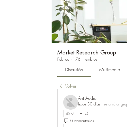
Market Research Group
Público
·
176 miembros
Discusión
Multimedia
Volver
Ant Audre
hace 30 días
·
se unió al gru
0
0 comentarios