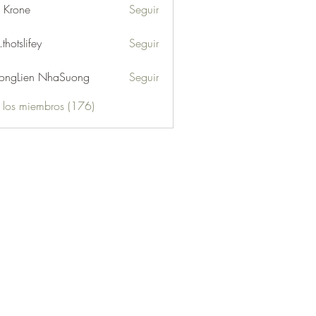
l Krone
Seguir
.thotslifey
Seguir
lifey
ongLien NhaSuong
Seguir
s los miembros (176)