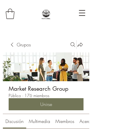
Grupos
Market Research Group
Público
·
176 miembros
Unirse
Discusión
Multimedia
Miembros
Acerca de