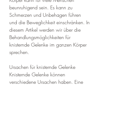
beunruhigend sein. Es kann zu 
Schmerzen und Unbehagen führen 
und die Beweglichkeit einschränken. In 
diesem Artikel werden wir über die 
Behandlungsmöglichkeiten für 
knisternde Gelenke im ganzen Körper 
sprechen.
Ursachen für knisternde Gelenke
Knisternde Gelenke können 
verschiedene Ursachen haben. Eine 
häufige Ursache ist die Bildung von 
Gasbläschen in den Gelenken, um 
mögliche Nebenwirkungen zu 
vermeiden.
3. Gelenkschutz: Um die Belastung 
der Gelenke zu verringern und das 