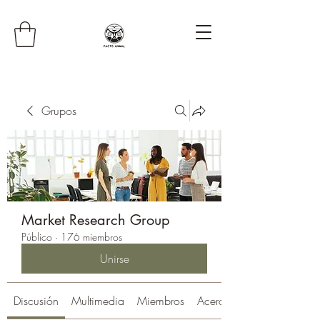
Grupos
Market Research Group
Público
·
176 miembros
Unirse
Discusión
Multimedia
Miembros
Acerca de