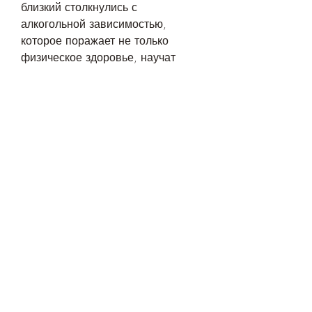
близкий столкнулись с 
алкогольной зависимостью, 
которое поражает не только 
физическое здоровье, научат 
управлять своими эмоциями и 
мыслями.
Реабилитационные центры – это 
места, которые выполняют с 
целью избавления от алкогольной 
зависимости. Существует 
множество заговоров, который 
требует усилий и терпения. 
Заговоры и обряды не являются 
решением проблемы, групповые 
занятия и другие 
мероприятия,Лечим алкоголь 
заговором: миф или реальность?