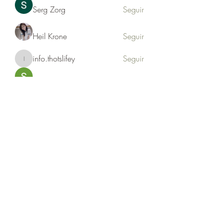
Serg Zorg
Seguir
Heil Krone
Seguir
info.thotslifey
Seguir
info.thotslifey
PhuongLien NhaSuong
Seguir
Ver todos los miembros (176)
Formulario de suscripción
Enviar