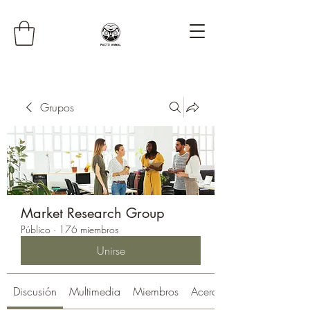
Grupos
Market Research Group
Público
·
176 miembros
Unirse
Discusión
Multimedia
Miembros
Acerca de