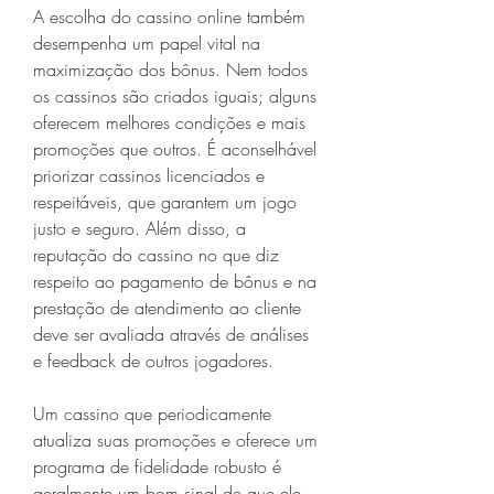
A escolha do cassino online também 
desempenha um papel vital na 
maximização dos bônus. Nem todos 
os cassinos são criados iguais; alguns 
oferecem melhores condições e mais 
promoções que outros. É aconselhável 
priorizar cassinos licenciados e 
respeitáveis, que garantem um jogo 
justo e seguro. Além disso, a 
reputação do cassino no que diz 
respeito ao pagamento de bônus e na 
prestação de atendimento ao cliente 
deve ser avaliada através de análises 
e feedback de outros jogadores.
Um cassino que periodicamente 
atualiza suas promoções e oferece um 
programa de fidelidade robusto é 
geralmente um bom sinal de que ele 