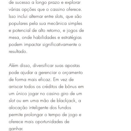
de sucesso a longo prazo e explorar 
várias opções que o cassino oferece. 
Isso inclui alternar entre slots, que são 
populares pela sua mecânica simples 
e potencial de alto retorno, e jogos de 
mesa, onde habilidades e estratégias 
podem impactar significativamente o 
resultado.
Além disso, diversificar suas apostas 
pode ajudar a gerenciar o orçamento 
de forma mais eficaz. Em vez de 
arriscar todos os créditos de bônus em 
um único jogar no casino giro de um 
slot ou em uma mão de blackjack, a 
alocação inteligente dos fundos 
permite prolongar o tempo de jogo e 
oferece mais oportunidades de 
ganhar.