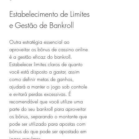
Estabelecimento de Limites 
e Gestão de Bankroll
Outra estratégia essencial ao 
aproveitar os bônus de cassino online 
é a gestão eficaz do bankroll. 
Estabelecer limites claros de quanto 
você está disposto a gastar, assim 
como definir metas de ganhos, 
ajudará a manter o jogo sob controle 
e evitará perdas excessivas. É 
recomendável que você utilize uma 
parte do seu bankroll para aproveitar 
os bônus, separando o montante que 
pode ser utilizado para apostas com 
bônus do que pode ser apostado em 
jogos regulares.