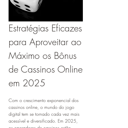
Estratégias Eficazes 
para Aproveitar ao 
Máximo os Bônus 
de Cassinos Online 
em 2025
Com o crescimento exponencial dos 
cassinos online, o mundo do jogo 
digital tem se tornado cada vez mais 
acessível e diversificado. Em 2025, 
os operadores de cassinos estão 