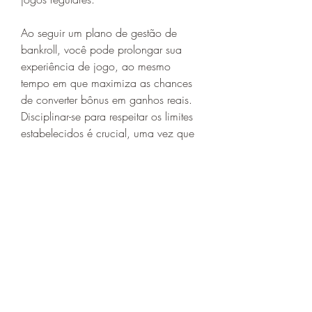
Ao seguir um plano de gestão de 
bankroll, você pode prolongar sua 
experiência de jogo, ao mesmo 
tempo em que maximiza as chances 
de converter bônus em ganhos reais. 
Disciplinar-se para respeitar os limites 
estabelecidos é crucial, uma vez que 
o jogo responsável é fundamental 
para garantir uma experiência positiva 
e sustentável ao longo do tempo.
Acompanhamento de 
Promoções e Ofertas 
Sazonais
Finalmente, estar sempre atento às 