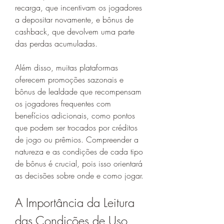
recarga, que incentivam os jogadores 
a depositar novamente, e bônus de 
cashback, que devolvem uma parte 
das perdas acumuladas.
Além disso, muitas plataformas 
oferecem promoções sazonais e 
bônus de lealdade que recompensam 
os jogadores frequentes com 
benefícios adicionais, como pontos 
que podem ser trocados por créditos 
de jogo ou prêmios. Compreender a 
natureza e as condições de cada tipo 
de bônus é crucial, pois isso orientará 
as decisões sobre onde e como jogar.
A Importância da Leitura 
das Condições de Uso