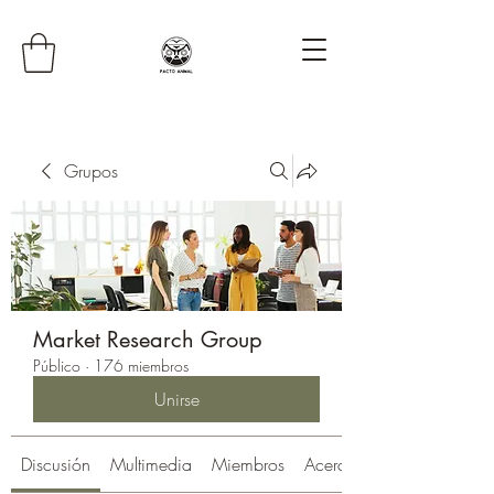
Grupos
Market Research Group
Público
·
176 miembros
Unirse
Discusión
Multimedia
Miembros
Acerca de