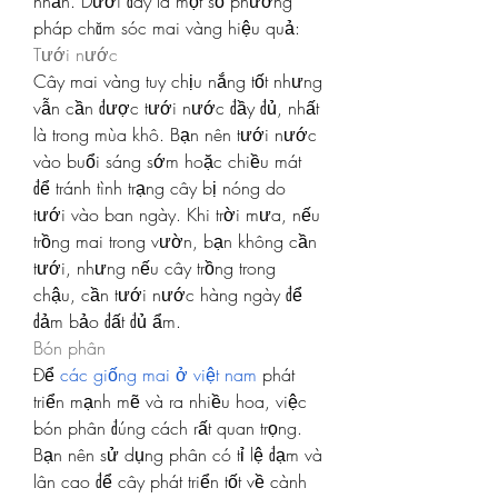
nhẫn. Dưới đây là một số phương 
pháp chăm sóc mai vàng hiệu quả:
Tưới nước
Cây mai vàng tuy chịu nắng tốt nhưng 
vẫn cần được tưới nước đầy đủ, nhất 
là trong mùa khô. Bạn nên tưới nước 
vào buổi sáng sớm hoặc chiều mát 
để tránh tình trạng cây bị nóng do 
tưới vào ban ngày. Khi trời mưa, nếu 
trồng mai trong vườn, bạn không cần 
tưới, nhưng nếu cây trồng trong 
chậu, cần tưới nước hàng ngày để 
đảm bảo đất đủ ẩm.
Bón phân
Để 
các giống mai ở việt nam
 phát 
triển mạnh mẽ và ra nhiều hoa, việc 
bón phân đúng cách rất quan trọng. 
Bạn nên sử dụng phân có tỉ lệ đạm và 
lân cao để cây phát triển tốt về cành 