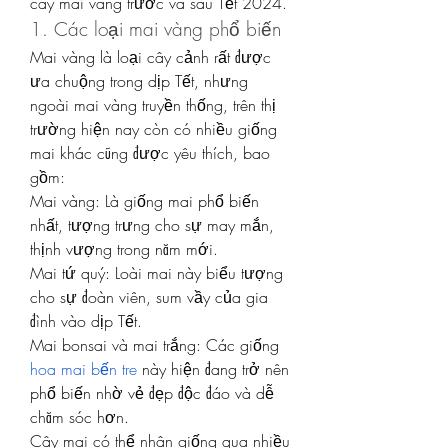
cây mai vàng trước và sau Tết 2024.
1. Các loại mai vàng phổ biến
Mai vàng là loại cây cảnh rất được 
ưa chuộng trong dịp Tết, nhưng 
ngoài mai vàng truyền thống, trên thị 
trường hiện nay còn có nhiều giống 
mai khác cũng được yêu thích, bao 
gồm:
Mai vàng: Là giống mai phổ biến 
nhất, tượng trưng cho sự may mắn, 
thịnh vượng trong năm mới.
Mai tứ quý: Loài mai này biểu tượng 
cho sự đoàn viên, sum vầy của gia 
đình vào dịp Tết.
Mai bonsai và mai trắng: Các giống 
hoa mai bến tre
 này hiện đang trở nên 
phổ biến nhờ vẻ đẹp độc đáo và dễ 
chăm sóc hơn.
Cây mai có thể nhân giống qua nhiều 