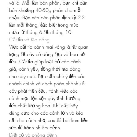
và lá. Mỗi lần bón phân, bạn chỉ cần 
bón khoảng 40-50g phân cho mỗi 
chậu. Bạn nên bón phân định kỳ 2-3 
lần mỗi tháng, đặc biệt trong mùa 
mưa từ tháng 6 đến tháng 10.
Cắt tỉa và tạo dáng
Việc cắt tỉa cành mai vàng là rất quan 
trọng để cây có dáng đẹp và hoa nở 
đều. Cắt tỉa giúp loại bỏ các cành 
già, cành yếu, đồng thời tạo dáng 
cho cây mai. Bạn cần chú ý đến các 
nhánh chính và cách phân nhánh để 
cây phát triển đều, tránh việc các 
cành mọc lộn xộn gây ảnh hưởng 
đến chất lượng hoa. Khi cắt, hãy 
dùng cưa cho các cành lớn và kéo 
cắt cho cành nhỏ, sau đó bôi kem liền 
sẹo để tránh nhiễm bệnh.
Diệt cỏ và phòng bệnh