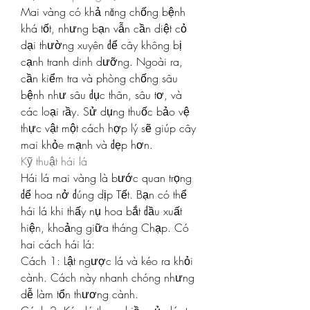
Mai vàng có khả năng chống bệnh 
khá tốt, nhưng bạn vẫn cần diệt cỏ 
dại thường xuyên để cây không bị 
cạnh tranh dinh dưỡng. Ngoài ra, 
cần kiểm tra và phòng chống sâu 
bệnh như sâu đục thân, sâu tơ, và 
các loại rầy. Sử dụng thuốc bảo vệ 
thực vật một cách hợp lý sẽ giúp cây 
mai khỏe mạnh và đẹp hơn.
Kỹ thuật hái lá
Hái lá mai vàng là bước quan trọng 
để hoa nở đúng dịp Tết. Bạn có thể 
hái lá khi thấy nụ hoa bắt đầu xuất 
hiện, khoảng giữa tháng Chạp. Có 
hai cách hái lá:
Cách 1: Lật ngược lá và kéo ra khỏi 
cành. Cách này nhanh chóng nhưng 
dễ làm tổn thương cành.