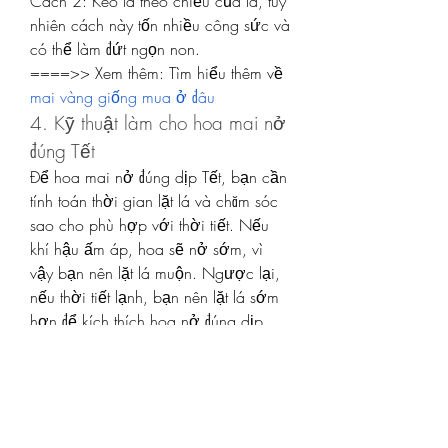
Cách 2: Kéo lá theo chiều của lá, tuy 
nhiên cách này tốn nhiều công sức và 
có thể làm đứt ngọn non.
====>> Xem thêm: Tìm hiểu thêm về 
mai vàng giống mua ở đâu
4. Kỹ thuật làm cho hoa mai nở 
đúng Tết
Để hoa mai nở đúng dịp Tết, bạn cần 
tính toán thời gian lặt lá và chăm sóc 
sao cho phù hợp với thời tiết. Nếu 
khí hậu ấm áp, hoa sẽ nở sớm, vì 
vậy bạn nên lặt lá muộn. Ngược lại, 
nếu thời tiết lạnh, bạn nên lặt lá sớm 
hơn để kích thích hoa nở đúng dịp.
Ngoài ra, bạn có thể kích thích cây 
nở hoa bằng cách sử dụng phân 
NPK pha loãng và tưới đều cho cây. 
Việc này sẽ giúp cây nở hoa sớm 
hơn nếu trời lạnh hoặc mưa kéo dài.