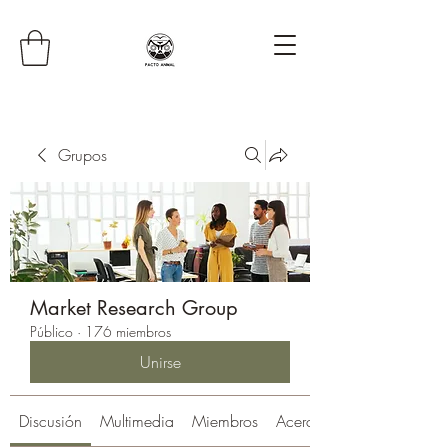
Grupos
Market Research Group
Público
·
176 miembros
Unirse
Discusión
Multimedia
Miembros
Acerca de