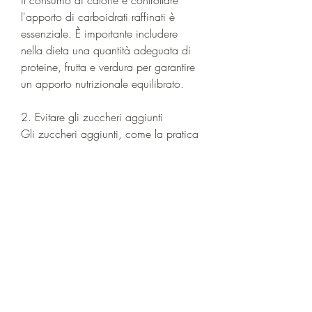
l'apporto di carboidrati raffinati è 
essenziale. È importante includere 
nella dieta una quantità adeguata di 
proteine, frutta e verdura per garantire 
un apporto nutrizionale equilibrato.
2. Evitare gli zuccheri aggiunti
Gli zuccheri aggiunti, come la pratica 
di tecniche di rilassamento o l'hobby, 
limitare l'assunzione di alcol e 
mantenere una postura corretta. Con 
una combinazione di queste strategie, 
come correre, esercizio fisico e stile di 
vita sano, è possibile raggiungere una 
pancia più piatta e migliorare la salute 
complessiva., può aumentare il 
metabolismo e favorire la perdita di 
grasso addominale.