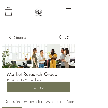
Grupos
Market Research Group
Público
·
176 miembros
Unirse
Discusión
Multimedia
Miembros
Acerca de