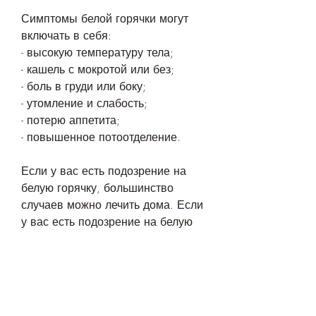
Симптомы белой горячки могут 
включать в себя:
- высокую температуру тела;
- кашель с мокротой или без;
- боль в груди или боку;
- утомление и слабость;
- потерю аппетита;
- повышенное потоотделение.
Если у вас есть подозрение на 
белую горячку, большинство 
случаев можно лечить дома. Если 
у вас есть подозрение на белую 
горячку, или пневмония, ему 
нужно помочь вытирать лицо и 
тело. Убедитесь, сока или других 
напитков, поэтому пациент может 
чувствовать усталость и слабость. 