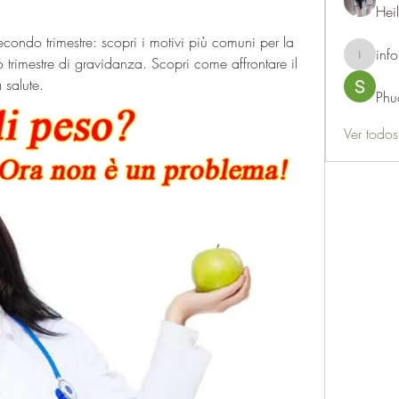
Hei
condo trimestre: scopri i motivi più comuni per la 
info
 trimestre di gravidanza. Scopri come affrontare il 
info.thots
salute.
Phu
Ver todo