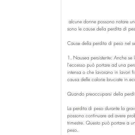
 alcune donne possono notare una perdita di peso durante questo periodo. Quali 
sono le cause della perdita di pe
Cause della perdita di peso nel s
1. Nausea persistente: Anche se 
l'eccesso può portare ad una perdi
intensa o che lavorano in lavori 
causa delle calorie bruciate in ec
Quando preoccuparsi della perdi
La perdita di peso durante la gr
possono continuare ad avere prob
trimestre. Questo può portare a u
peso.