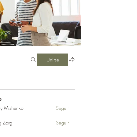
Unirse
s
iy Mishenko
Seguir
g Zorg
Seguir