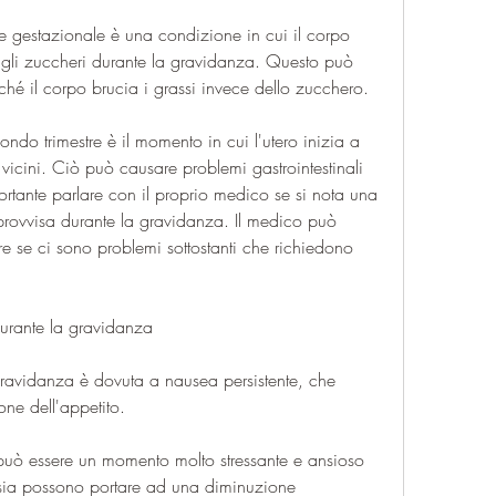
e gestazionale è una condizione in cui il corpo 
e gli zuccheri durante la gravidanza. Questo può 
ché il corpo brucia i grassi invece dello zucchero.
condo trimestre è il momento in cui l'utero inizia a 
vicini. Ciò può causare problemi gastrointestinali 
tante parlare con il proprio medico se si nota una 
provvisa durante la gravidanza. Il medico può 
re se ci sono problemi sottostanti che richiedono 
durante la gravidanza
gravidanza è dovuta a nausea persistente, che 
ne dell'appetito.
può essere un momento molto stressante e ansioso 
nsia possono portare ad una diminuzione 