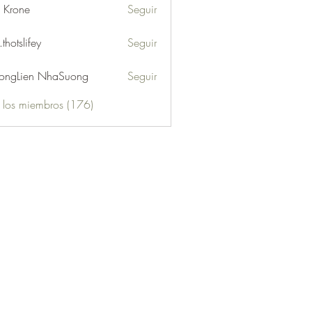
l Krone
Seguir
.thotslifey
Seguir
lifey
ongLien NhaSuong
Seguir
s los miembros (176)